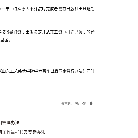
为一年，特殊原因不能按时完成者需有出版社出具延期
学校将撤消资助出版决定并从其工资中扣除已资助的经
版基金。
发《山东工艺美术学院学术著作出版基金暂行办法》同时
分享到：
目管理办法
研工作量考核及奖励办法