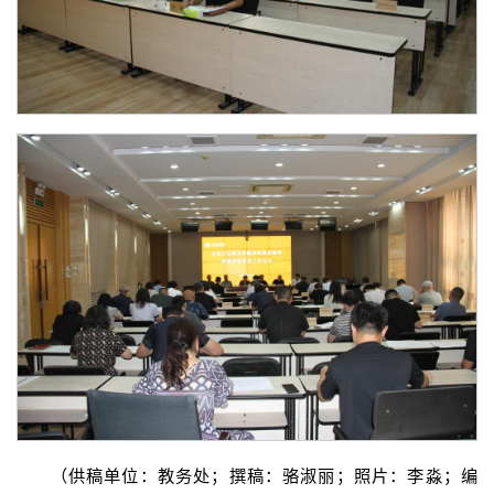
（供稿单位：教务处；撰稿：骆淑丽；照片：李淼；编