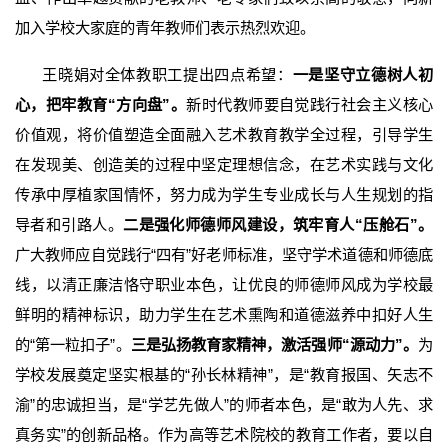
加入学校大家庭的青年教师们表示热烈欢迎。
王晓娟对全体教职工提出四点希望：
一是坚守立德树人初
心，把牢教育“方向盘”。
新时代教师要自觉践行社会主义核心
价值观，将价值塑造全面融入艺术教育教学全过程，引导学生
在发现美、创造美的过程中坚定理想信念，在艺术实践与文化
传承中厚植家国情怀，努力成为学生专业成长与人生规划的指
导者和引路人。
二是强化师德师风建设，筑牢育人“压舱石”。
广大教师应自觉践行“四有”好老师标准，坚守学术道德和师德底
线，以清正廉洁恪守职业本色，让优良的师德师风成为学校最
鲜明的精神标识，助力学生在艺术熏陶和道德滋养中扣好人生
的“第一粒扣子”。
三是弘扬教育家精神，激活强师“源动力”。
为
学校发展奠定坚实根基的“孙长林精神”，是“教育报国、矢志不
渝”的忠诚担当，是“学艺先做人”的师者本色，是“敢为人先、求
真务实”的创新品格。作为高等艺术院校的教育工作者，要以自