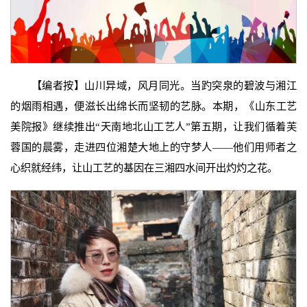
【编者按】山川异域，风月同光。当趵突泉的碧波与湘江
的烟雨相遇，便滋长出绵长而坚韧的艺脉。本期，《山东工艺
美院报》继续推出“天南地北山工艺人”第五期，让我们循着芙
蓉国的晨雾，走进四位湘楚大地上的守梦人——他们用师者之
心织就经纬，让山工艺的基因在三湘四水间开出灼灼之花。