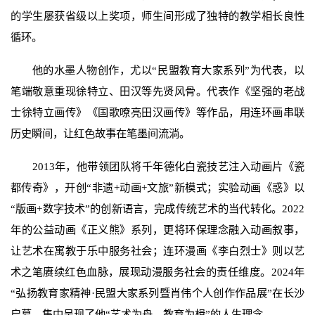
的学生屡获省级以上奖项，师生间形成了独特的教学相长良性
循环。
他的水墨人物创作，尤以“民盟教育大家系列”为代表，以
笔端敬意重现徐特立、田汉等先贤风骨。代表作《坚强的老战
士徐特立画传》《国歌嘹亮田汉画传》等作品，用连环画串联
历史瞬间，让红色故事在笔墨间流淌。
2013年，他带领团队将千年德化白瓷技艺注入动画片《瓷
都传奇》，开创“非遗+动画+文旅”新模式；实验动画《惑》以
“版画+数字技术”的创新语言，完成传统艺术的当代转化。2022
年的公益动画《正义熊》系列，更将环保理念融入动画叙事，
让艺术在寓教于乐中服务社会；连环漫画《李白烈士》则以艺
术之笔赓续红色血脉，展现动漫服务社会的责任维度。2024年
“弘扬教育家精神·民盟大家系列暨肖伟个人创作作品展”在长沙
启幕，集中呈现了他“艺术为舟、教育为楫”的人生理念。