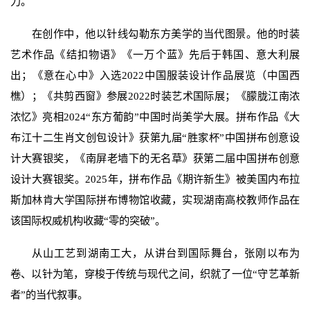
力。
在创作中，他以针线勾勒东方美学的当代图景。他的时装
艺术作品《结扣物语》《一万个蓝》先后于韩国、意大利展
出；《意在心中》入选2022中国服装设计作品展览（中国西
樵）；《共剪西窗》参展2022时装艺术国际展；《朦胧江南浓
浓忆》亮相2024“东方葡韵”中国时尚美学大展。拼布作品《大
布江十二生肖文创包设计》获第九届“胜家杯”中国拼布创意设
计大赛银奖，《南屏老墙下的无名草》获第二届中国拼布创意
设计大赛银奖。2025年，拼布作品《期许新生》被美国内布拉
斯加林肯大学国际拼布博物馆收藏，实现湖南高校教师作品在
该国际权威机构收藏“零的突破”。
从山工艺到湖南工大，从讲台到国际舞台，张刚以布为
卷、以针为笔，穿梭于传统与现代之间，织就了一位“守艺革新
者”的当代叙事。