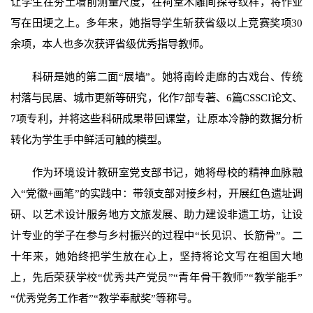
让学生在夯土墙前测量尺度，在祠堂木雕间探寻纹样，将作业
写在田埂之上。多年来，她指导学生斩获省级以上竞赛奖项30
余项，本人也多次获评省级优秀指导教师。
科研是她的第二面“展墙”。她将南岭走廊的古戏台、传统
村落与民居、城市更新等研究，化作7部专著、6篇CSSCI论文、
7项专利，并将这些科研成果带回课堂，让原本冷静的数据分析
转化为学生手中鲜活可触的模型。
作为环境设计教研室党支部书记，她将母校的精神血脉融
入“党徽+画笔”的实践中：带领支部对接乡村，开展红色遗址调
研、以艺术设计服务地方文旅发展、助力建设非遗工坊，让设
计专业的学子在参与乡村振兴的过程中“长见识、长筋骨”。二
十年来，她始终把学生放在心上，坚持将论文写在祖国大地
上，先后荣获学校“优秀共产党员”“青年骨干教师”“教学能手”
“优秀党务工作者”“教学奉献奖”等称号。