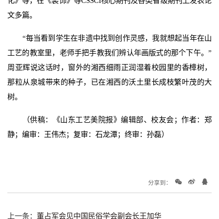
化》等，在《装饰》等CSSCI核心期刊及各类省级期刊上发表论
文多篇。
“每当看到学生在非遗中找到创作灵感，我就想起当年在山
工艺的教室里，老师手把手教我们辨认年画版式的那个下午。”
周亚辉说这话时，窗外的湘西细雨正润湿着校园里的香樟树，
那粒从泉城带来的种子，已在湘西的沃土里长成枝繁叶茂的大
树。
（供稿：《山东工艺美院报》编辑部、校友会；作者：郑
静；编审：王伟杰；复审：石龙潭；终审：孙磊）
分享到：
上一条：
董占军会见中国民俗学会副会长王加华