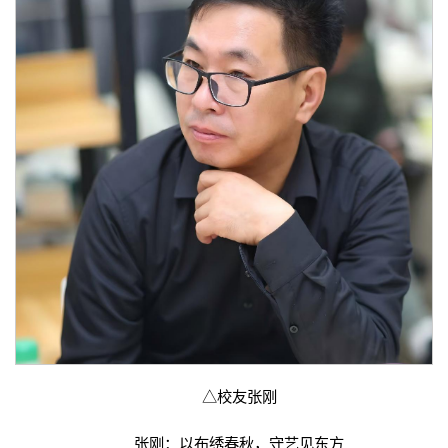
△校友张刚
张刚：以布绣春秋，守艺见东方