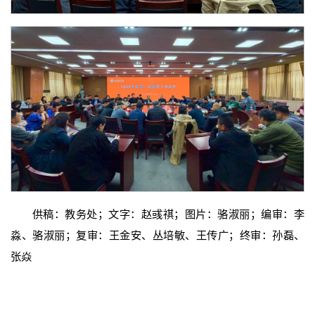
供稿：教务处；文字：赵彧祺；图片：骆淑丽；编审：李
淼、骆淑丽；复审：王金安、丛培敏、王传广；终审：孙磊、
张焱