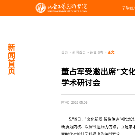
学院概
新
首页
>
新闻首页
>
综合动态
>
正文
闻
首
页
董占军受邀出席"文化
学术研讨会
时间：2026.05.09
5月9日，"文化新质·智性传达"视
新质为内核、以智性思维为方法，立足学
智时代对设计学科提出的转型要求。