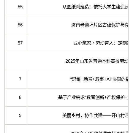
55
从图纸到建造：依托大学生建造设
56
济南老商埠片区古建保护与存
57
匠心筑家・劳动育人：定制家
2025年山东省普通本科高校劳动
7
“思维+场景+叙事+AI”协同的
8
基于产业需求“数智创新+产权保护+成
9
美丽乡村，协作共建——开山村艺