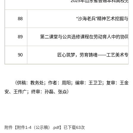
2025年山东省普通本科高校
88
“沙海老兵”精神艺术挖掘与
89
第二课堂与公共选修课程在劳动育人中的协同
90
匠心筑梦，劳育铸魂——工艺美术专业“
（供稿：教务处；作者：周阳；编审：王卫卫；复审：王金
安、王传广；终审：孙磊、张焱）
附件【
附件1-4（公示稿）.pdf
】已下载
63
次