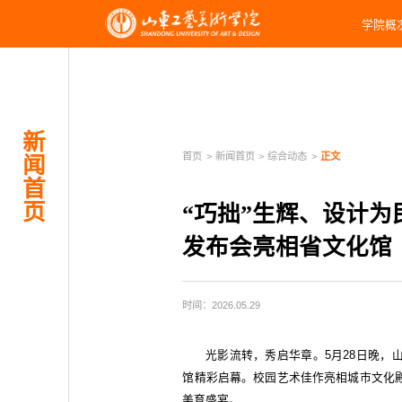
学院概
新
首页
>
新闻首页
>
综合动态
>
正文
闻
首
页
“巧拙”生辉、设计
发布会亮相省文化馆
时间：2026.05.29
光影流转，秀启华章。5月28日晚，
馆精彩启幕。校园艺术佳作亮相城市文化
美育盛宴。