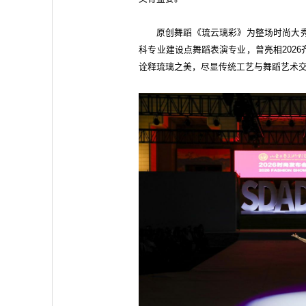
原创舞蹈《琉云璃彩》为整场时尚大
科专业建设点舞蹈表演专业，曾亮相202
诠释琉璃之美，尽显传统工艺与舞蹈艺术