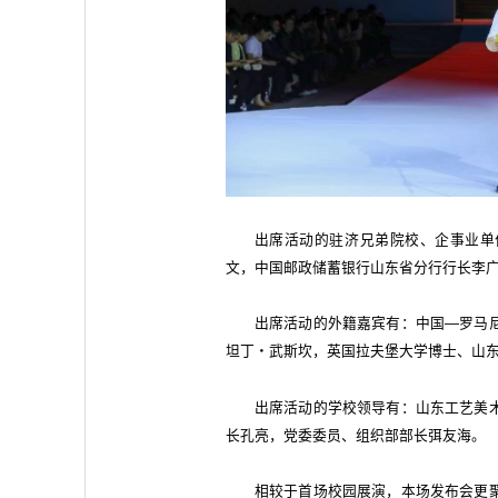
出席活动的驻济兄弟院校、企事业单
文，中国邮政储蓄银行山东省分行行长李
出席活动的外籍嘉宾有：中国—罗马
坦丁・武斯坎，英国拉夫堡大学博士、山
出席活动的学校领导有：山东工艺美
长孔亮，党委委员、组织部部长弭友海。
相较于首场校园展演，本场发布会更