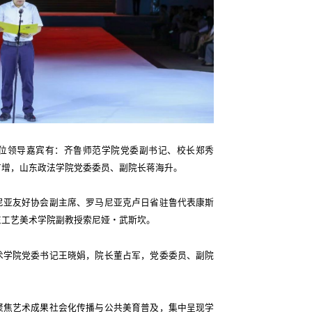
位领导嘉宾有：齐鲁师范学院党委副书记、校长郑秀
广增，山东政法学院党委委员、副院长蒋海升。
尼亚友好协会副主席、罗马尼亚克卢日省驻鲁代表康斯
东工艺美术学院副教授索尼娅・武斯坎。
术学院党委书记王晓娟，院长董占军，党委委员、副院
聚焦艺术成果社会化传播与公共美育普及，集中呈现学