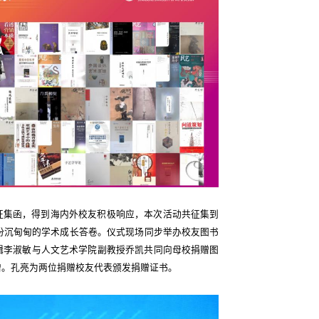
征集函，得到海内外校友积极响应，本次活动共征集到
份沉甸甸的学术成长答卷。仪式现场同步举办校友图书
辑李淑敏与人文艺术学院副教授乔凯共同向母校捐赠图
赠。孔亮为两位捐赠校友代表颁发捐赠证书。