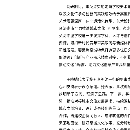
调研期间，李英涛实地走访学校美术
以及文化传承与创新的实践成效给予高度
艺术底蕴深厚，在非遗活化传承、艺术设
合济南市全力推进城市文化 IP 塑造、
英涛希望学校进一步发挥学科、人才与创
资源，紧扣新时代青年审美取向与新媒体
新性发展。要聚焦泉城特色打造更多优质
促进设计创新与产业需求精准对接，不断
推动文化 “两创”、助力文化创意产业高
王晓娟代表学校对李英涛一行的到来
心和支持表示衷心感谢。她表示，此次调
步明晰了方向、理清了思路。下一步，学
势，精准对接城市文旅发展需求，持续深
城市文创培育、设计成果转化等重点工作
合作，搭建校企协同育人、成果转化的合
果落地面世，讲好泉城文化故事，充分释