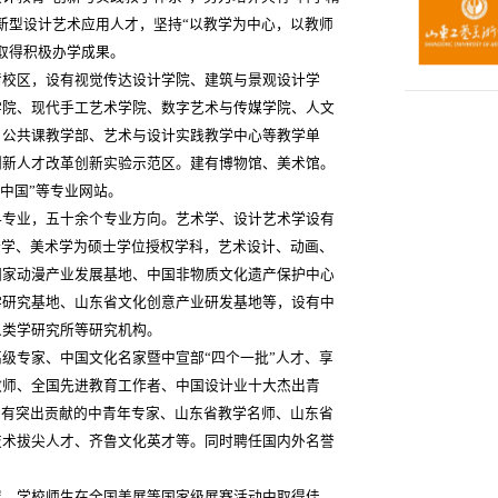
新型设计艺术应用人才，坚持“以教学为中心，以教师
取得积极办学成果。
清校区，设有视觉传达设计学院、建筑与景观设计学
学院、现代手工艺术学院、数字艺术与传媒学院、人文
、公共课教学部、艺术与设计实践教学中心等教学单
创新人才改革创新实验示范区。建有博物馆、美术馆。
•中国”等专业网站。
科专业，五十余个专业方向。艺术学、设计艺术学设有
计学、美术学为硕士学位授权学科，艺术设计、动画、
国家动漫产业发展基地、中国非物质文化遗产保护中心
学研究基地、山东省文化创意产业研发基地等，设有中
人类学研究所等研究机构。
级专家、中国文化名家暨中宣部“四个一批”人才、享
教师、全国先进教育工作者、中国设计业十大杰出青
省有突出贡献的中青年专家、山东省教学名师、山东省
技术拔尖人才、齐鲁文化英才等。同时聘任国内外名誉
展。学校师生在全国美展等国家级展赛活动中取得佳