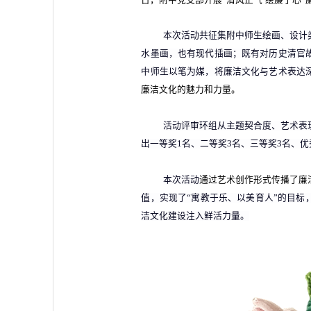
本次活动共征集附中师生绘画、设计
水墨画，也有现代插画；既有对历史清官
中师生以笔为媒，将廉洁文化与艺术表达
廉洁文化的魅力和力量。
活动评审环组从主题契合度、艺术表
出一等奖
1
名、二等奖
3
名、三等奖
3
名、优
本次活动
通过艺术创作形式传播了廉
值，实现
了
“
寓教于乐、以美育人
”
的目标
洁文化建设注入鲜活力量。