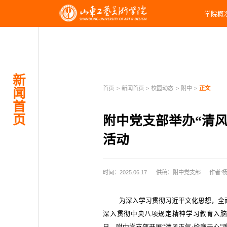
学院概
新
首页
>
新闻首页
>
校园动态
>
附中
>
正文
闻
首
页
附中党支部举办“清风
活动
时间：2025.06.17
供稿：附中党支部
作者:
为深入学习贯彻习近平文化思想，全
深入贯彻中央八项规定精神学习教育入
日，附中党支部开展“清风正气
·
绘廉于心”