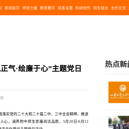
况
新闻首页
师资力量
教育教学
院系设置
科研创作
招生就业
合作交流
热点新
正气·绘廉于心”主题党日
杨莹
面落实党的二十大和二十届二中、三中全会精神，推进
脑入心，涵养附中师生崇廉尚洁品质，
5
月
20
日
-6
月
12
廉洁文化建设主题党日活动。