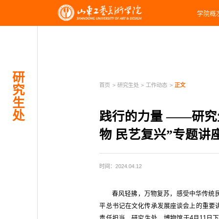
学院概
研
首页
>
研究生处
>
工作动态
>
正文
究
生
处
践行的力量 ——研
物 民艺复兴”专题讲
时间：2024.04.12
春风轻拂，万物复苏，感受中华传统
平总书记在文化传承发展座谈会上的重要
责任担当，研究生处、博物馆于4月11日