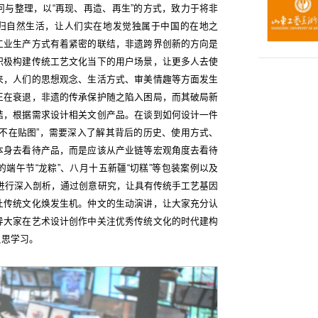
与整理，以“再现、再造、再生”的方式，致力于将非
回归自然生活，让人们实在地发觉独属于中国的在地之
工业生产方式有着紧密的联结，非遗跨界创新的方向是
积极构建传统工艺文化当下的用户场景，让更多人去使
来，人们的思想观念、生活方式、审美情趣等方面发生
正在衰退，非遗的传承保护随之陷入困局，而其破局新
结，根据需求设计相关文创产品。在谈到如何设计一件
不在贴图”，需要深入了解其背后的历史、使用方式、
本身去看待产品，而是应该从产业链等宏观角度去看待
端午节“龙粽”、八月十五新疆“切糕”等包装案例以及
案例进行深入剖析，通过创意研究，让具有传统手工艺基因
让传统文化焕发生机。仲文的生动演讲，让大家充分认
导大家在艺术设计创作中关注优秀传统文化的时代建构
反思学习。