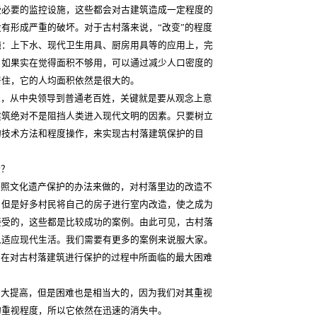
些必要的监控设施，这些都会对古建筑造成一定程度的
有形成严重的破坏。对于古村落来说，“改变”的程度
施：上下水、现代卫生用具、厨房用具等的应用上，完
。如果实在觉得面积不够用，可以通过减少人口密度的
居住，它的人均面积依然是很大的。
，从中央领导到普通老百姓，关键就是要从观念上意
建筑绝对不是阻挡人类进入现代文明的因素。只要树立
的技术方法和程度操作，来实现古村落建筑保护的目
些？
按照文化遗产保护的办法来做的，对村落里边的改造不
，但是好多村民将自己的房子进行室内改造，使之成为
接受的，这些都是比较成功的案例。由此可见，古村落
以适应现代生活。我们需要有更多的案例来说服大家。
？在对古村落建筑进行保护的过程中所面临的最大困难
大大提高，但是困难也是相当大的，因为我们对其重视
的重视程度，所以它依然在迅速的消失中。