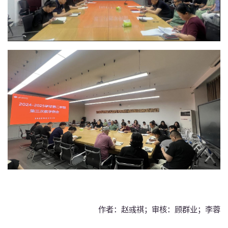
作者：赵彧祺；审核：顾群业；李蓉