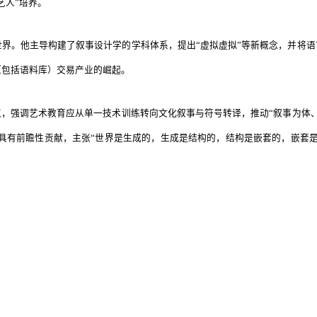
艺人”培养。
界。他主导构建了叙事设计学的学科体系，提出“虚拟虚拟”等新概念，并将语
（包括语料库）交易产业的崛起。
点，强调艺术教育应从单一技术训练转向文化叙事与符号转译，推动“叙事为体
业具有前瞻性贡献，主张“世界是生成的，生成是结构的，结构是嵌套的，嵌套是