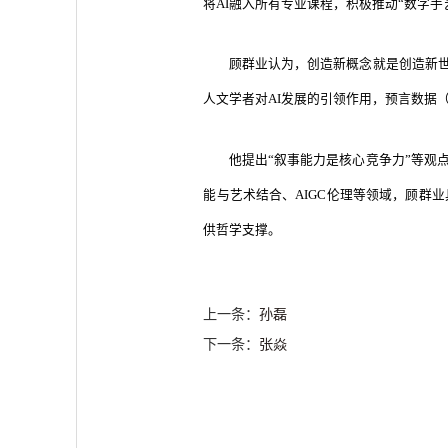
将AI融入所有专业课程，积极推动“数字手
顾群业认为，创造新概念就是创造新世
人文学者对AI发展的引领作用，预言数据
他提出“叙事能力是核心竞争力”等观
能与艺术结合、AIGC伦理等领域，顾群
供哲学支撑。
上一条：
孙磊
下一条：
张焱