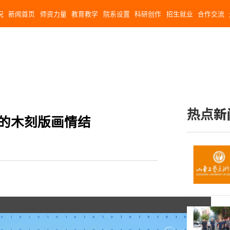
况
新闻首页
师资力量
教育教学
院系设置
科研创作
招生就业
合作交流
热点新
他的木刻版画情结