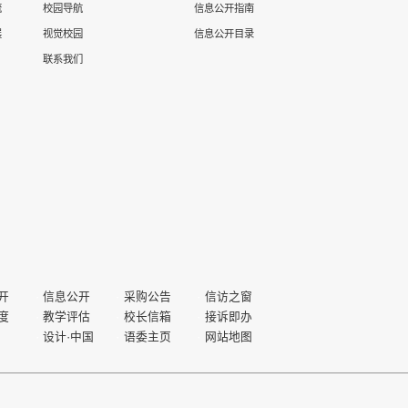
流
校园导航
信息公开指南
展
视觉校园
信息公开目录
联系我们
开
信息公开
采购公告
信访之窗
度
教学评估
校长信箱
接诉即办
设计·中国
语委主页
网站地图