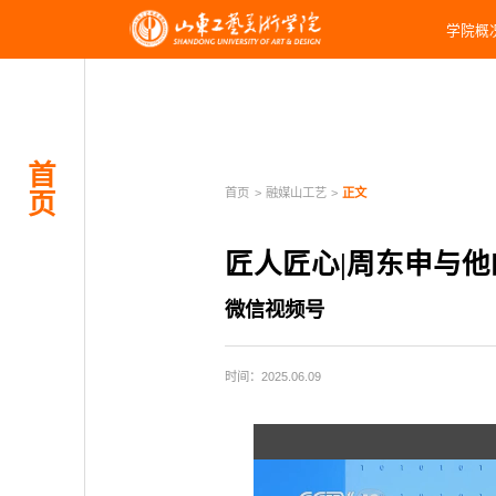
学院概
首
首页
>
融媒山工艺
>
正文
页
匠人匠心|周东申与
微信视频号
时间：2025.06.09