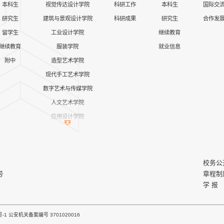
本科生
视觉传达设计学院
科研工作
本科生
国际交
研究生
建筑与景观设计学院
科研成果
研究生
合作发
留学生
工业设计学院
继续教育
继续教育
服装学院
就业信息
附中
造型艺术学院
现代手工艺术学院
数字艺术与传媒学院
人文艺术学院
应用设计学院
继续教育学院
公共课教学部
艺术与设计实践教学中心
校务公
马克思主义学院
号
章程制
学 报
创新创业学院
产教融合青岛基地
号-1
公安机关备案
编号 3701020016