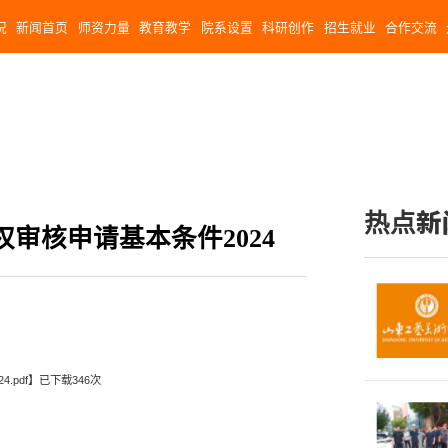
况
新闻首页
师资力量
教育教学
院系设置
科研创作
招生就业
合作交流
热点新
审核申请基本条件2024
.pdf
】已下载
346
次