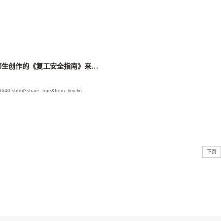
【天下泉城】复工防疫怎么做？画给你看！山工艺师生创作的《复工安全指南》来啦！
40.shtml?share=true&from=timelin
下页