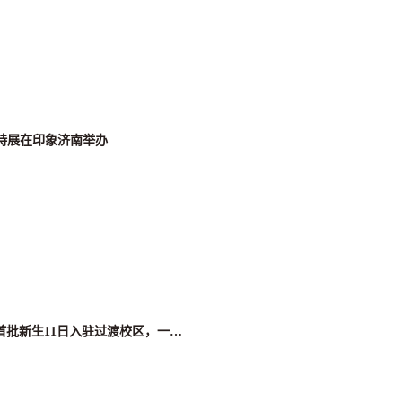
”特展在印象济南举办
【青岛日报】山东工艺美院产教融合青岛基地揭牌 首批新生11日入驻过渡校区，一期选址计划2022年建设完成