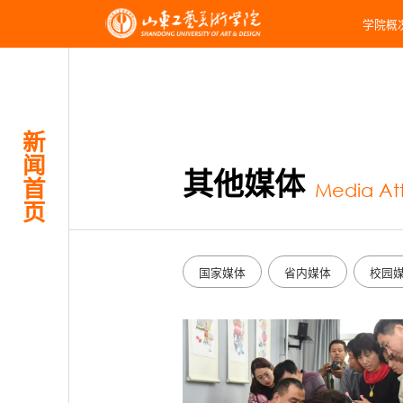
学院概
新
闻
其他媒体
首
Media At
页
国家媒体
省内媒体
校园