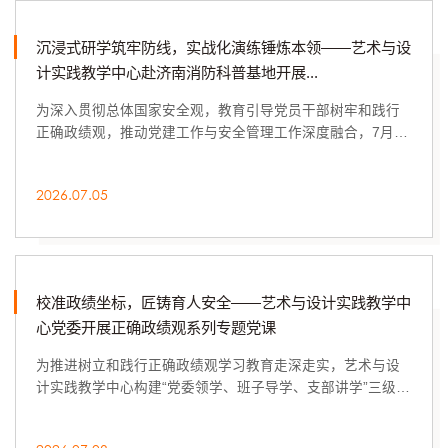
沉浸式研学筑牢防线，实战化演练锤炼本领——艺术与设
计实践教学中心赴济南消防科普基地开展...
为深入贯彻总体国家安全观，教育引导党员干部树牢和践行
正确政绩观，推动党建工作与安全管理工作深度融合，7月2
日，艺术与设计实践教学中心组织全体党员、实...
2026.07.05
校准政绩坐标，匠铸育人安全——艺术与设计实践教学中
心党委开展正确政绩观系列专题党课
为推进树立和践行正确政绩观学习教育走深走实，艺术与设
计实践教学中心构建“党委领学、班子导学、支部讲学”三级党
课体系，中心党委、班子成员、各支部书记...