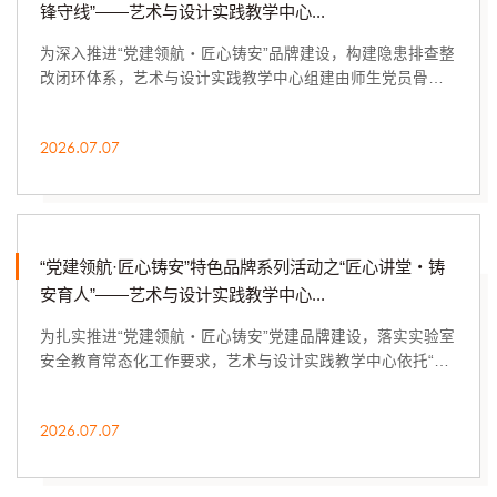
锋守线”——艺术与设计实践教学中心...
为深入推进“党建领航・匠心铸安”品牌建设，构建隐患排查整
改闭环体系，艺术与设计实践教学中心组建由师生党员骨干
构成的安全巡查队，常态化开展全域实验室...
2026.07.07
“党建领航·匠心铸安”特色品牌系列活动之“匠心讲堂・铸
安育人”——艺术与设计实践教学中心...
为扎实推进“党建领航・匠心铸安”党建品牌建设，落实实验室
安全教育常态化工作要求，艺术与设计实践教学中心依托“匠
心讲堂・铸安育人”党员骨干系列安全专...
2026.07.07