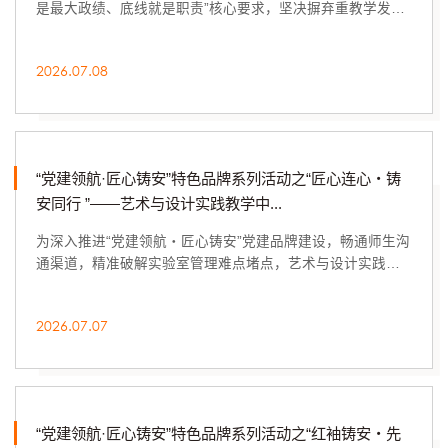
是最大政绩、底线就是职责”核心要求，坚决摒弃重教学发
展、轻安全管控的片面发展思维，推动党建工...
2026.07.08
“党建领航·匠心铸安”特色品牌系列活动之“匠心连心・铸
安同行 ”——艺术与设计实践教学中...
为深入推进“党建领航・匠心铸安”党建品牌建设，畅通师生沟
通渠道，精准破解实验室管理难点堵点，艺术与设计实践教
学中心常态化开展“匠心连心・铸安同行”...
2026.07.07
“党建领航·匠心铸安”特色品牌系列活动之“红袖铸安・先