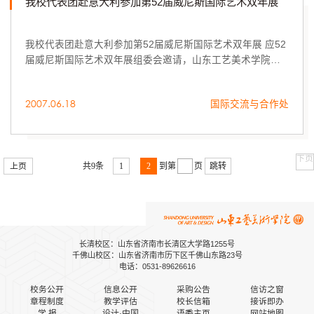
我校代表团赴意大利参加第52届威尼斯国际艺术双年展
我校代表团赴意大利参加第52届威尼斯国际艺术双年展 应52
届威尼斯国际艺术双年展组委会邀请，山东工艺美术学院代
表团一行五人：潘鲁生院长，李世平副书记，美术馆馆长曾
毅，副馆长王瑞青以及随行翻译邓剑烨赴意...
2007.06.18
国际交流与合作处
下页
上页
共9条
1
2
到第
页
跳转
长清校区：山东省济南市长清区大学路1255号
千佛山校区：山东省济南市历下区千佛山东路23号
电话：0531-89626616
校务公开
信息公开
采购公告
信访之窗
章程制度
教学评估
校长信箱
接诉即办
学 报
设计·中国
语委主页
网站地图