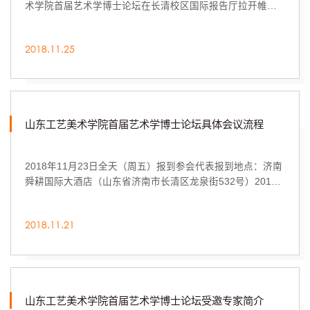
术学院首届艺术学博士论坛在长清校区国际报告厅拉开帷
幕。本次论坛是山东工艺美术学院45周年校庆活动的一部
分，由山东工艺美术学院主办，山东工艺美术学院人文艺术
2018.11.25
学院承办，是以山东工艺美术学院学缘博士为主体，邀请艺
术学各领域的专家而搭建的一个学术交流和研究成果展示的
平台。本次论坛共有来自中国艺术研究院、中央美术学院、
南京艺术学院、广西艺术学院、故宫研...
山东工艺美术学院首届艺术学博士论坛具体会议流程
2018年11月23日全天（周五）报到参会代表报到地点：济南
舜耕国际大酒店（山东省济南市长清区龙泉街532号）2018
年11月24日（周六）上午（8：30——12:00）开幕式8：30
安排专家从酒店乘坐大巴抵达长清校区8：45专家抵达贵宾接
2018.11.21
待室​时间：9：00—9:40地点：山东工艺美术学院长清校区国
际报告厅主持人发言（10分钟）播放山东工艺美术学院45周
年校庆宣传片（10分钟）一、校领导、嘉宾致辞（9:20—
9:40，每位发言10分钟）1.校领导发...
山东工艺美术学院首届艺术学博士论坛受邀专家简介