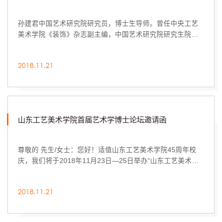
孙建君中国艺术研究院研究员，博士生导师。曾任中央工艺
美术学院《装饰》杂志副主编，中国艺术研究院研究生院副
院长，中国艺术研究院工艺美术研究斦所长。现任中国工艺
美术学会常务理事，中国工艺美术学会民间工艺美术专业委
2018.11.21
员会主任，国家非物质文化遗产保护工作专家委员会委员，
中国民间文艺家协会《民艺》杂志执行主编。夏燕靖南京艺
术学院艺术学理论学科带头人，南京艺术学院研究院教授，
博导，国务院学位委员会第七届学科...
山东工艺美术学院首届艺术学博士论坛邀请函
‍尊敬的 先生/女士：您好！适值山东工艺美术学院45周年校
庆，我们将于2018年11月23日—25日举办“山东工艺美术学
院首届艺术学博士论坛”。鉴于您在该领域的研究成就与声
望，我们诚挚地邀请您参加本次论坛。敬请回复为盼！一、
2018.11.21
论坛主题：面向与转向：建构中的中国艺术学二、主题阐释
随着当代艺术的新发展、现代文化产业的勃兴以及传统文化
的全面复兴，中国当下的艺术及其学术研究都进入了高度的