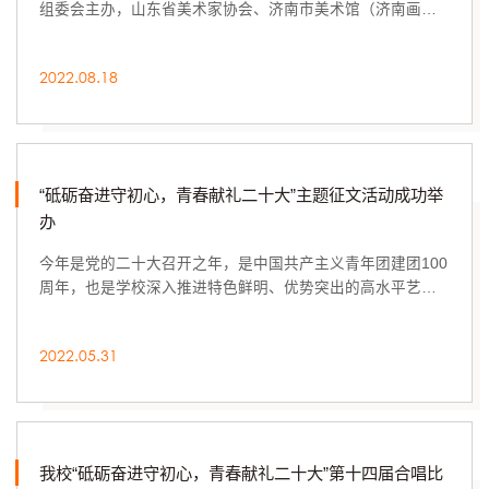
组委会主办，山东省美术家协会、济南市美术馆（济南画
院）承办的喜迎二十大·山东省黄河主题美术创作大展在济南
开幕。院长潘鲁生，党委委员、宣传部部长韩文涛出席开幕
2022.08.18
式，开幕式由山东省美协常务副主席张宜主持。开幕式上，
潘鲁生与中央文史研究馆副馆长、中国文联十届副主席、中
国美协名誉主席冯远，中国国家画院院委、中国美协理论委
员会副主任张晓凌，山东省政协原副...
“砥砺奋进守初心，青春献礼二十大”主题征文活动成功举
办
今年是党的二十大召开之年，是中国共产主义青年团建团100
周年，也是学校深入推进特色鲜明、优势突出的高水平艺术
与设计大学建设的关键之年。为深入贯彻落实习近平新时代
中国特色社会主义思想，持续巩固深化党史学习教育成果，
2022.05.31
赓续青年学生“听党话、感党恩、跟党走”的红色基因，引领全
校师生以更加饱满的热情、高昂的斗志和优异的成绩迎接党
的二十大胜利召开，由党委宣传部、工会、团委、马克思主
义学院主办，人文艺术学院团总...
我校“砥砺奋进守初心，青春献礼二十大”第十四届合唱比