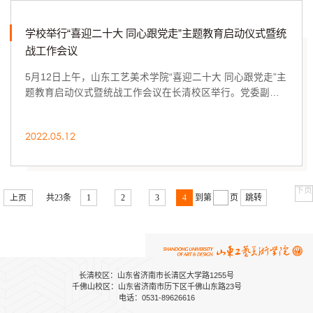
品，在学校设计师广场大屏幕滚动...
学校举行“喜迎二十大 同心跟党走”主题教育启动仪式暨统
战工作会议
5月12日上午，山东工艺美术学院“喜迎二十大 同心跟党走”主
题教育启动仪式暨统战工作会议在长清校区举行。党委副书
记苗登宇出席会议并讲话，党委委员、党委统战部部长孙大
刚主持会议，党委委员、党委宣传部部长韩文涛出席会议。
2022.05.12
会上，孙大刚通报了我校“喜迎二十大 同心跟党走”主题教育
的工作方案，传达了全国、全省统战部长会议的会议精神，
解读了学校2022年统一战线工作要点，并对今年上半年统战
工作进行了具体的安排。苗登...
下页
上页
共23条
1
2
3
4
到第
页
跳转
长清校区：山东省济南市长清区大学路1255号
千佛山校区：山东省济南市历下区千佛山东路23号
电话：0531-89626616