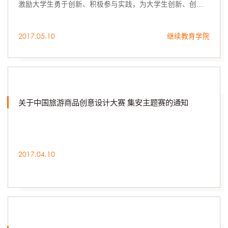
激励大学生勇于创新、积极参与实践，为大学生创新、创
业、就业创造一个展现自我风采和提高能力的舞台，为院校
和企事业单位建立一个交流与合作的新途径，特举办本次大
2017.05.10
继续教育学院
赛。一、大赛组织机构主办单位：山东省科学技术协会中共
山东省委高校工委共青团山东省委员会山东省发展和改革委
员会山东省经济和信息化委员会山东省教育厅山东省人力资
源和社会保障厅承办单位：济南市科学...
关于中国旅游商品创意设计大赛 集安主题赛的通知
2017.04.10