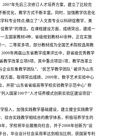
05、2007年先后三次修订人才培养方案，建立了比较完
构不断优化，教学方式不断丰富。同时，加强教学信息化
学科专业特点,确立了“人文类专业以科研促教学，美
促教学”的理念。在课程建设方面，成绩突出，建成一
一五国家教材4种，省级规划教材40余种，正在实施
材一、二等奖多项，部分教材成为全国艺术院校选用教
、2009年两届山东省教学成果评比中，获省级优秀教学
东省教学改革立项8项，其中重点项目1项，教学改革立
企业形象教学团队”、“民艺学教学团队” 被评为山东
程方面，取得突出成绩，2009年，数字艺术实验中心
单位，并获“山东省省级高等学校实验教学示范中心” 称
”列入国家100个“人才培养模式创新实验区建设项目”
学投入，加强实践教学基础建设，建立健全实践教学
学、综合实践教学相结合的教学体系，积极培养学生的
4年，学校将毕业展推向社会，并于2008年创新为“设
平台，毕业设计社会采用率达到相当比例，获国家专利