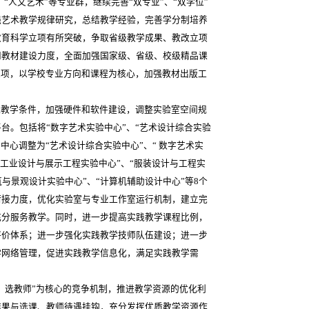
、“人文艺术”等专业群，继续完善“双专业”、“双学位”
强艺术教学规律研究，总结教学经验，完善学分制培养
教育科学立项有所突破，争取省级教学成果、教改立项
和教材建设力度，全面加强国家级、省级、校级精品课
立项，以学校专业方向和课程为核心，加强教材出版工
教学条件，加强硬件和软件建设，调整实验室空间规
台。包括将“数字艺术实验中心”、“艺术设计综合实验
学中心调整为“艺术设计综合实验中心”、“ 数字艺术实
“工业设计与展示工程实验中心”、“服装设计与工程实
筑与景观设计实验中心”、“计算机辅助设计中心”等8个
衔接力度，优化实验室与专业工作室运行机制，建立完
充分服务教学。同时，进一步提高实践教学课程比例，
评价体系；进一步强化实践教学技师队伍建设；进一步
学网络管理，促进实践教学信息化，满足实践教学需
、选教师”为核心的竞争机制，推进教学资源的优化利
结果与选课、教师待遇挂钩，充分发挥优质教学资源作