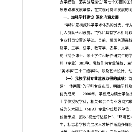
办学经验，落实战略定位”等七个方面的工
展思路和发展举措，在实现可持续发展的
一、加强学科建设 深化内涵发展
“学科”是构成科学学术体系的分支，作
门人员队伍和设施。“学科”具有学术相对
专业科目设置的基础。目前，我国普通高
济学、工学、法学、教育学、农学、文学、医
的《授予博士、硕士学位和培养研究生的学
科（专业）381种。我校作为专业院校，主
“美术学”三个二级学科，涉及艺术设计、动
（一）我校学科专业建设取得的成绩：
建“一体两翼”的学科专业布局，明确学科
优秀成果——2006年，学校成为硕士学位授
士学位授权学科，相关40余个专业方向招收
成为艺术硕士（MFA）专业学位培养单位，
位授予点，招收“视觉传达设计”、“环境艺
生，标志着学校高层次人才培养渐趋多样