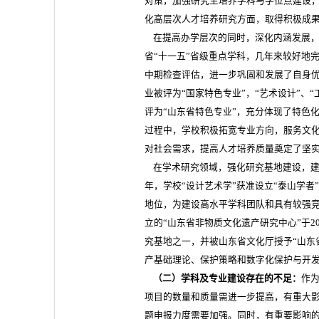
对策，加强研究生培养学科与学位点建设，
化高层次人才培养研究方面，取得积极成
在提高办学层次的同时，深化内涵发展，20
省“十一五”省级重点学科，几年来较好地
中期检查评估，进一步巩固和发展了自身优势
业被评为“国家特色专业”，“艺术设计”、“
评为“山东省特色专业”，充分体现了特色
过程中，学校积极拓宽专业方向，服务文
对社会需求，提高人才培养质量奠定了坚
在学术研究领域，强化研究基地建设，建立
年，学校“设计艺术学”获准设立“泰山学者
地位，为建设高水平学科团队和具有较强
立的“山东省非物质文化遗产研究中心”于20
究基地之一，并被山东省文化厅授予“山东
产基础理论、保护策略和数字化保护与开
（二）学科及专业建设存在的不足：
作
项目的数量和质量需进一步提高，有重大
题申报力度需要加强。同时，有重要影响