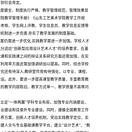
得到社会肯定。
度健全、制度执行严格、教学管理规范、管理效果显
学院教学管理手册》《山东工艺美术学院教学工作规
年考核、学生网上评教、学生信息员、教学信息反馈等
机制进一步完善,夯实了教学发展的制度基础。
案仍需进一步优化,实践教学需进一步加强。学校人才
分适应“创新型应用设计艺术人才”的培养要求，在基
论课和实践课之间的辩证关系研究方面还需加强，在实
室利用率方面还需加强调研加以提高。同时，结合学校
究还有待深入,教研室作用有待强化，以专业、课程、
建设。此外，要进一步提高课堂教学质量，丰富教育教
致的教学内容陈旧、教学方式单一、教学质量不高等问
立足“一体两翼”学科专业布局，加强专业内涵建设，
专业建设和目录外专业建设。同时，遵循全国教育工作
培养方案，创新人才培养机制，突出实践教学定位，实
建人文与专业基础课教学平台，建立“设计艺术”、“数