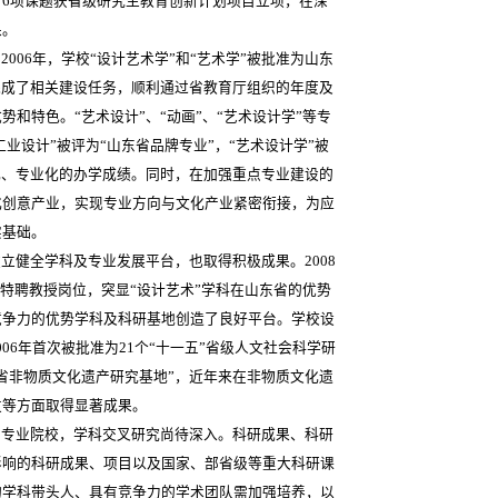
6项课题获省级研究生教育创新计划项目立项，在深
果。
06年，学校“设计艺术学”和“艺术学”被批准为山东
完成了相关建设任务，顺利通过省教育厅组织的年度及
和特色。“艺术设计”、“动画”、“艺术设计学”等专
工业设计”被评为“山东省品牌专业”，“艺术设计学”被
化、专业化的办学成绩。同时，在加强重点专业建设的
化创意产业，实现专业方向与文化产业紧密衔接，为应
实基础。
健全学科及专业发展平台，也取得积极成果。2008
”特聘教授岗位，突显“设计艺术”学科在山东省的优势
竞争力的优势学科及科研基地创造了良好平台。学校设
06年首次被批准为21个“十一五”省级人文社会科学研
省非物质文化遗产研究基地”，近年来在非物质文化遗
发等方面取得显著成果。
为专业院校，学科交叉研究尚待深入。科研成果、科研
影响的科研成果、项目以及国家、部省级等重大科研课
的学科带头人、具有竞争力的学术团队需加强培养，以