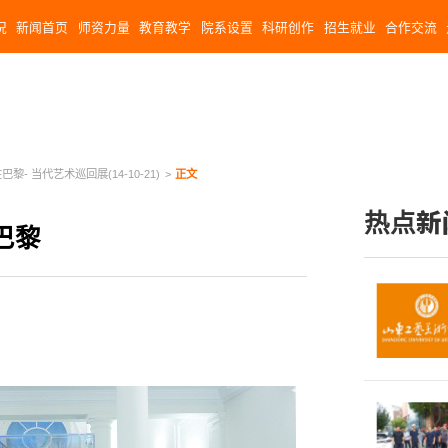
况
新闻首页
师资力量
教育教学
院系设置
科研创作
招生就业
合作交流
黎- 当代艺术巡回展(14-10-21)
>
正文
热点新
巴黎