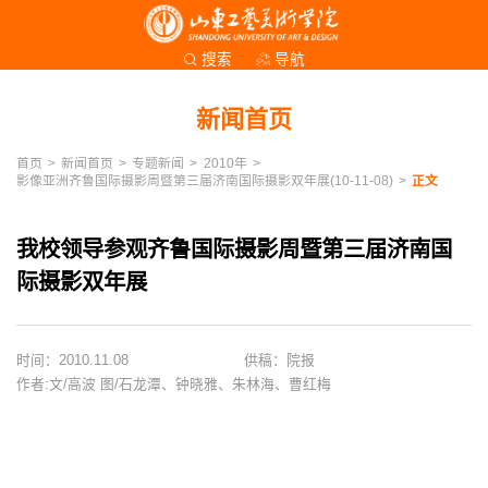
导航
搜索
新闻首页
首页
>
新闻首页
>
专题新闻
>
2010年
>
影像亚洲齐鲁国际摄影周暨第三届济南国际摄影双年展(10-11-08)
>
正文
我校领导参观齐鲁国际摄影周暨第三届济南国
际摄影双年展
时间：2010.11.08
供稿：院报
作者:文/高波 图/石龙潭、钟晓雅、朱林海、曹红梅