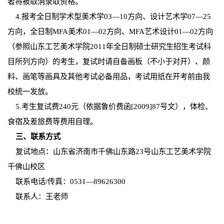
者将被取消录取资格。
4
.
报考全日制学术型美术学03—10方向、设计艺术学07—25
方向，全日制MFA美术01—02方向、MFA艺术设计01—02方向
（参照山东工艺美术学院2011年全日制硕士研究生招生考试科
目所列方向）的考生，复试时请自备画板（不小于对开）、颜
料、画笔等画具及其他考试必备用品，考试用纸在开考前由我
校统一发放。
5
.
考生复试费240元（依据鲁价费函[2009]87号文），体检、
食宿及差旅费等费用自理。
三、联系方式
复试地点：山东省济南市千佛山东路23号山东工艺美术学院
千佛山校区
联系电话/传真：0531—89626300
联系人：王老师