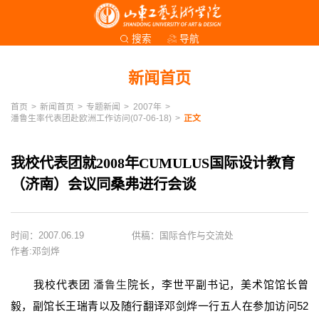
导航
搜索
新闻首页
首页
>
新闻首页
>
专题新闻
>
2007年
>
潘鲁生率代表团赴欧洲工作访问(07-06-18)
>
正文
我校代表团就2008年CUMULUS国际设计教育
（济南）会议同桑弗进行会谈
时间：2007.06.19
供稿：国际合作与交流处
作者:邓剑烨
我校代表团
潘鲁生
院长，李世平副书记，美术馆馆长曾
毅，副馆长王瑞青以及随行翻译邓剑烨一行五人在参加访问52