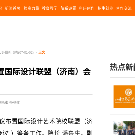
况
新闻首页
师资力量
教育教学
院系设置
科研创作
招生就业
合作交流
US-最新动态(07-01-02)
>
正文
热点新
置国际设计联盟（济南）会
钟晓雅 图/张敬
会议布置国际设计艺术院校联盟（济
会议”）筹备工作。院长
潘鲁生
，副