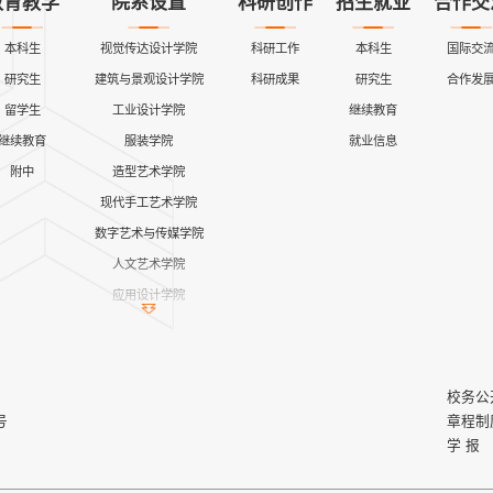
教育教学
院系设置
科研创作
招生就业
合作交
本科生
视觉传达设计学院
科研工作
本科生
国际交
研究生
建筑与景观设计学院
科研成果
研究生
合作发
留学生
工业设计学院
继续教育
继续教育
服装学院
就业信息
附中
造型艺术学院
现代手工艺术学院
数字艺术与传媒学院
人文艺术学院
应用设计学院
继续教育学院
公共课教学部
艺术与设计实践教学中心
校务公
马克思主义学院
号
章程制
学 报
创新创业学院
产教融合青岛基地