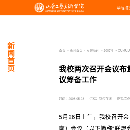
学院概
新
首页
>
新闻首页
>
专题新闻
>
2007年
>
CUMUL
闻
首
页
我校两次召开会议布
议筹备工作
时间：2008.05.28
供稿：宣传在线
作者:文/
5月26日上午，我校召开
南）会议（以下简称“联盟