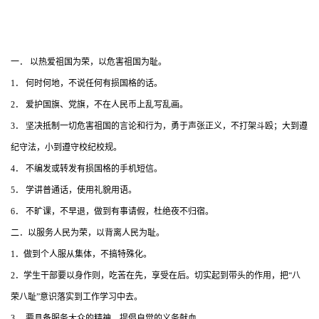
一． 以热爱祖国为荣，以危害祖国为耻。
1． 何时何地，不说任何有损国格的话。
2． 爱护国旗、党旗，不在人民币上乱写乱画。
3． 坚决抵制一切危害祖国的言论和行为，勇于声张正义，不打架斗殴；大到遵
纪守法，小到遵守校纪校规。
4． 不编发或转发有损国格的手机短信。
5． 学讲普通话，使用礼貌用语。
6． 不旷课，不早退，做到有事请假，杜绝夜不归宿。
二．以服务人民为荣，以背离人民为耻。
1．做到个人服从集体，不搞特殊化。
2．学生干部要以身作则，吃苦在先，享受在后。切实起到带头的作用，把“八
荣八耻”意识落实到工作学习中去。
3． 要具备服务大众的精神，提倡自觉的义务献血。