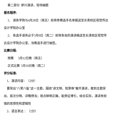
第二部分 即兴演讲，现场抽题
报名程序:
1、 请各学院与4月28日（周五）前将参赛选手名单报送至长青校区视觉传达
设计学院办公室
2、 各选手请务必于5月9日（周二）前将各自的演讲稿送至长清校区视觉传
达设计学院办公室，当晚选手进行抽签。
比赛日程:
预赛 5月12日晚（周五）
正式比赛 5月16日晚（周二）
评分标准:
1、演讲内容：（2分）
要突出“八荣八耻”这一主题，围绕“讲文明、知荣辱”展开演讲，做到主题突
出、层次分明、详略得当；观点鲜明正确，能旁征博引，结合实际，演讲有较
强的思想性和逻辑性
2、语言表达 ：（2分）