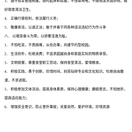
3． 遵守宿舍管理制度。按时起床和就寝，不违章用电，不随地泼水抛杂物，搞
好宿舍清洁卫生。
4． 正确行使权利，依法履行义务；
5． 敬廉崇洁，公道正派；敢于并善于同各种违法违纪行为作斗争
八． 以艰苦奋斗为荣，以骄奢淫逸为耻。
1． 不怕吃苦，不畏困难，从俭办事，共建节约型校园。
2． 生活俭朴，杜绝浪费；不追求超越自身和家庭实际的物质享受。
3． 文明就餐，尊重食堂职工劳动，保持食堂清洁，爱惜粮食。
4． 积极实践，勇于创新，珍惜时间，刻苦钻研专业和文化知识。杜绝自由散
漫，不求进取。
5． 积极参加文体活动，提高身体素质，保持心理健康；磨砺意志，不怕挫折，
提高适应能力；
6． 增强安全意识，防止意外事故；关爱自然，爱护环境，珍惜资源