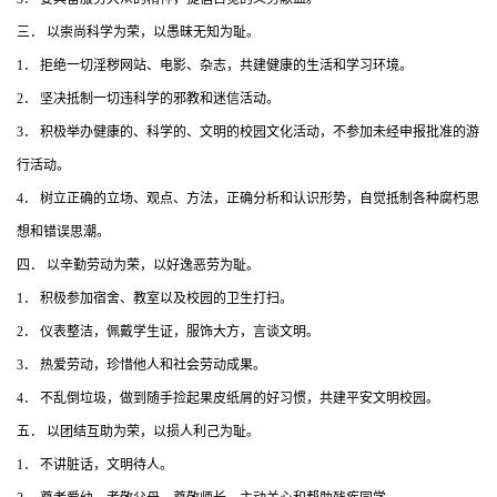
三． 以崇尚科学为荣，以愚昧无知为耻。
1． 拒绝一切淫秽网站、电影、杂志，共建健康的生活和学习环境。
2． 坚决抵制一切违科学的邪教和迷信活动。
3． 积极举办健康的、科学的、文明的校园文化活动，不参加未经申报批准的游
行活动。
4． 树立正确的立场、观点、方法，正确分析和认识形势，自觉抵制各种腐朽思
想和错误思潮。
四． 以辛勤劳动为荣，以好逸恶劳为耻。
1． 积极参加宿舍、教室以及校园的卫生打扫。
2． 仪表整洁，佩戴学生证，服饰大方，言谈文明。
3． 热爱劳动，珍惜他人和社会劳动成果。
4． 不乱倒垃圾，做到随手捡起果皮纸屑的好习惯，共建平安文明校园。
五． 以团结互助为荣，以损人利己为耻。
1． 不讲脏话，文明待人。