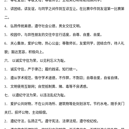
2． 尊老爱幼，孝敬父母，尊敬师长，主动关心和帮助残疾同学。
3． 讲团结，讲友谊，与同学之间作到互谅互让。在比赛中作到友谊第一比赛第
二。
4． 弘扬传统美德，遵守社会公德，男女交往文明。
5． 校园中，与异性朋友的交往中言行适度，自尊、自重、自爱。
6． 关心集体，爱护公物，热心公益；尊敬师长，友爱同学，团结合作，待人礼
貌；豁达宽容，积极向上。
六． 以诚实守信为荣，以见利忘义为耻。
1． 诚实守信，严于律己；履约践诺，知行统一。
2． 遵从学术规范，恪守学术道德，不作弊，不剽窃；自尊自爱，自省自律。
3． 文明使用互联网；自觉抵制黄、赌、毒等不良诱惑。
七． 以遵纪守法为荣，以违法乱纪为耻。
1． 爱护公共财物，不在公共场所、建筑物等处刻划涂写。节约水电，随手关门
关灯。损坏公物，主动赔偿。
2． 遵纪守法，弘扬正气。遵守宪法、法律法规，遵守校纪校。