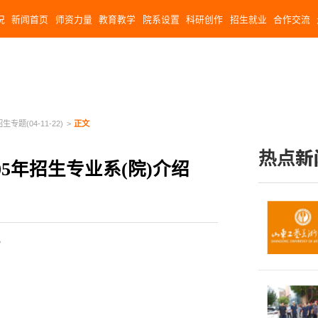
况
新闻首页
师资力量
教育教学
院系设置
科研创作
招生就业
合作交流
生专题(04-11-22)
>
正文
热点新
05年招生专业系(院)介绍
办