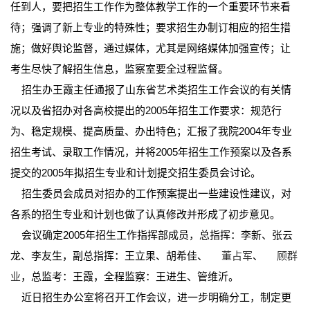
任到人，要把招生工作作为整体教学工作的一个重要环节来看
待；强调了新上专业的特殊性；要求招生办制订相应的招生措
施；做好舆论监督，通过媒体，尤其是网络媒体加强宣传；让
考生尽快了解招生信息，监察室要全过程监督。
招生办王霞主任通报了山东省艺术类招生工作会议的有关情
况以及省招办对各高校提出的2005年招生工作要求：规范行
为、稳定规模、提高质量、办出特色；汇报了我院2004年专业
招生考试、录取工作情况，并将2005年招生工作预案以及各系
提交的2005年拟招生专业和计划提交招生委员会讨论。
招生委员会成员对招办的工作预案提出一些建设性建议，对
各系的招生专业和计划也做了认真修改并形成了初步意见。
会议确定2005年招生工作指挥部成员，总指挥：李新、张云
龙、李友生，副总指挥：王立果、胡希佳、
董占军
、
顾群
业
，总监考：王霞，全程监察：王进生、管维沂。
近日招生办公室将召开工作会议，进一步明确分工，制定更