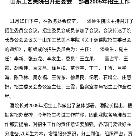
山东工艺美院召开招委会 部署2005年招生工作
11月15日下午，在教务处会议室，
潘鲁生
院长主持召开了
招生委员会会议。招生委员会成员参加了会议。会议传达了院
长办公会会议关于山东工艺美术学院《关于调整院招生委员会
的通知》，新组成的招生委员会为：主任：
潘鲁生
，副主
任：李新、张云龙、李友生，委员：王立果、
董占军
、王
霞、胡希佳、袁文昌、徐月梅、苗登宇、丁宁、王智、吕学
海、陈飞林、吴永福、王传东、徐思民、纪明、石增全、庄慧
娟，招生委员会办公室主任：王霞，监察室参与招生工作全过
程。
潘院长对2005年招生工作做出了总体部署，潘院长指出，根
据省招办安排，今年招生考试工作前移，因此我院各项准备工
作都要提前，对招生工作的责任意识要加强，各部门要做好充
分准备,以考生为本，增强服务意识，分工到位，组织严密，责