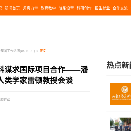
况
新闻首页
师资力量
教育教学
院系设置
科研创作
招生就业
合作交流
国工作访问(04-10-21)
>
正文
热点新
科谋求国际项目合作——潘
人类学家雷顿教授会谈
:顾群业