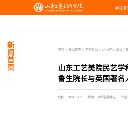
学院概
新
首页
>
新闻首页
>
专题新闻
>
2004年
>
潘鲁生赴英
闻
首
页
山东工艺美院民艺学
鲁生院长与英国著名
时间：2004.10.21
供稿：网络信息中心
作者