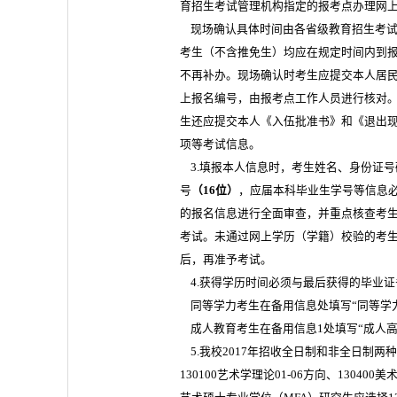
育招生考试管理机构指定的报考点办理网
现场确认具体时间由各省级教育招生考试
考生（不含推免生）均应在规定时间内到
不再补办。现场确认时考生应提交本人居
上报名编号，由报考点工作人员进行核对。
生还应提交本人《入伍批准书》和《退出
项等考试信息。
3.填报本人信息时，考生姓名、身份证
号
（16位）
，应届本科毕业生学号等信息
的报名信息进行全面审查，并重点核查考
考试。未通过网上学历（学籍）校验的考
后，再准予考试。
4.获得学历时间必须与最后获得的毕业证
同等学力考生在备用信息处填写“同等学
成人教育考生在备用信息1处填写“成人高
5.我校2017年招收全日制和非全日制
130100艺术学理论01-06方向、130400