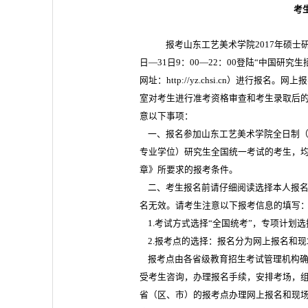
考
报考山东工艺美术学院2017年硕士研
日—31日9：00—22：00登陆“中国研究生招生信
网址：http://yz.chsi.cn）进行
室对考生进行准考资格审查和考生录取后
意以下事项：
一、报名参加山东工艺美术学院全日制（
专业学位）研究生全国统一考试的考生，均
章》所要求的报考条件。
二、考生报名前请仔细阅读选择本人报名
名无效。请考生注意以下报考信息的填写
1.考试方式选择“全国统考”，专项计划选
2.报考点的选择：报名分为网上报名和现
报考点由各省级教育招生考试管理机构确定并公布（ht
受考生咨询，办理报名手续，安排考场，
省（区、市）的报考点办理网上报名和现