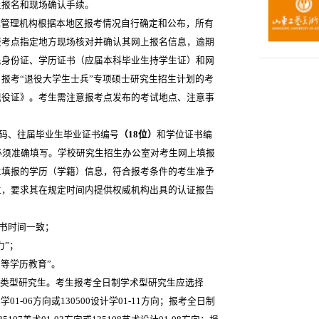
上报名和现场确认手续。
管理机构根据本地区报考情况自行确定和公布，所有
报考点指定地方现场核对并确认其网上报名信息，逾期
民身份证、学历证书（应届本科毕业生持学生证）和网
报考“退役大学生士兵”专项硕士研究生招生计划的考
现役证》。考生需注意报考点发布的考试地点、注意事
号码、往届毕业生毕业证书编号
（18位）
和学位证书编
必须准确填写。学校研究生招生办公室对考生网上填报
生填报的学历（学籍）信息，符合报考条件的考生准予
生，要求其在规定时间内提供权威机构出具的认证报告
书时间一致；
力”；
等学历教育”。
两种类型研究生。考生报考全日制学术型研究生应选择
美术学01-06方向或130500设计学01-11方向；报考全日制