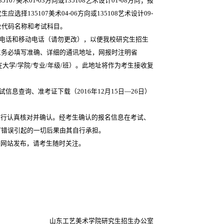
107美术01-03方向或135108艺术设计01-08方向；报
生应选择135107美术04-06方向或135108艺术设计09-
业代码名称和考试科目。
定电话和移动电话（请勿更改），以便我校研究生招生
生务必填写准确、详细的通讯地址，网报时注明省
在大学/学院/专业/年级/班）。此地址将作为考生接收复
息查询、准考证下载（2016年12月15日—26日）
行认真核对并确认。经考生确认的报名信息在考试、
写错误引起的一切后果由其自行承担。
网站发布，请考生随时关注。
山东工艺美术学院研究生招生办公室