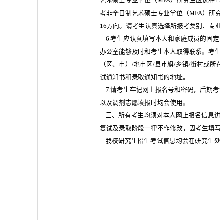
艺术硕士专业学位（
MFA
）研究生应选择135
考非全日制艺术硕士专业学位（
MFA
）研究
16方向。请考生认真选择所报考类别、专
6.考生应认真填写本人和家庭成员的固
办公室能够及时和考生本人取得联系。考
（区、市）/地市区/县市旗/乡镇/街村或所
试通知书和录取通知书的地址。
7.请考生牢记网上报名号和密码，后期考试信
以及调剂志愿填报时均会使用。
三、所有考生均须对本人网上报名信息进
复试及录取阶段一律不作修改，因考生填
我校研究生招生考试信息均会在研究生处