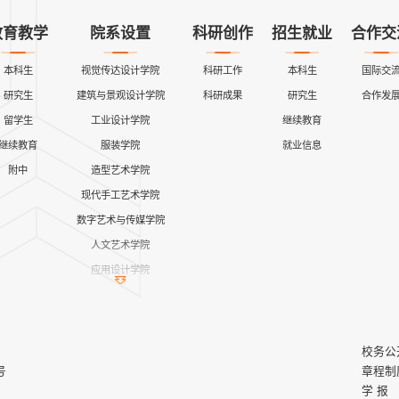
教育教学
院系设置
科研创作
招生就业
合作交
本科生
视觉传达设计学院
科研工作
本科生
国际交
研究生
建筑与景观设计学院
科研成果
研究生
合作发
留学生
工业设计学院
继续教育
继续教育
服装学院
就业信息
附中
造型艺术学院
现代手工艺术学院
数字艺术与传媒学院
人文艺术学院
应用设计学院
继续教育学院
公共课教学部
艺术与设计实践教学中心
校务公
马克思主义学院
号
章程制
学 报
创新创业学院