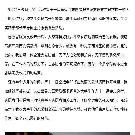
9月22日晚18：00，我校第十一届全运会志愿者服装发放仪式在教学楼一楼大
厅顺利进行。校学生会秘书长孙擎擎、副主席孙珂在现场组织服装发放，社会
实践部部长王守栋主持服装发放活动。
志愿者服装发放开始后，大家都排好队，井然有序地领取自己的衣服，现场
气氛严肃而充满激情，拿到志愿者服，就会有一种光荣而神圣的使命感。此时
此刻，我想每一位全运会志愿者，无不为之激动和振奋，无不感到骄傲和自
豪。在工作人员的努力下，在志愿者的密切配合下，历时一个多小时的志愿者
服装发放仪式顺利结束。
还有半个多月的时间，第十一届全运会即将在美丽的泉城济南拉开帷幕。我
校经过严格选拔，选拔出各方面素质都很优秀的大学生作为十一运会志愿者。
志愿者们在课余时间认真学习志愿者相关工作，了解全运会的相关知识，充分
展示了我校大学生的风采和奋发进取的精神风貌，相信他们会用切实行动诠释
作为一名全运志愿者的风范。