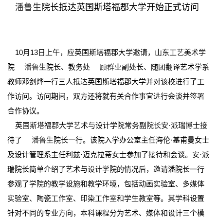
潘鲁生
院长抵达英国斯塔福郡大学开始正式访问
10月13日上午，应英国斯塔福郡大学邀请，山东工艺美术学
院
潘鲁生
院长、教务处
顾群业
副处长、随团翻译艺术学系
教师邓剑烨一行三人抵达英国斯塔福郡大学并对该校进行了工
作访问。访问期间，双方还将就有关合作事宜进行会谈并签署
合作协议。
英国斯塔福郡大学艺术与设计学院常务副院长安·派瑞博士接
待了
潘鲁生
院长一行。该院入学办公室主任海伦·基甫曼女士
及设计管理系主任利兹·迈克拉蒂女士参加了接待和会谈。安·派
瑞院长简单介绍了艺术与设计学院的情况后，邀请潘院长一行
参观了学院的教学设施和教学环境，包括动画实验室、多媒体
实验室、陶瓷工作室、印染工作室和学生教室等。其学科设置
针对不同的专业方向，本科课程分为艺术、媒体和设计三个模